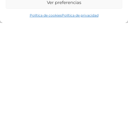
Ver preferencias
Política de cookies
Política de privacidad
UBICACIÓN
Zona Colexio Mosteiro, Bembrive, Vigo
PRECIO
85.000 €
SUPERFICIE PARCELA
522 m2
EDIFICABLE
Si
DETALLES
Solar centrico de 522 m² en la parroquia de