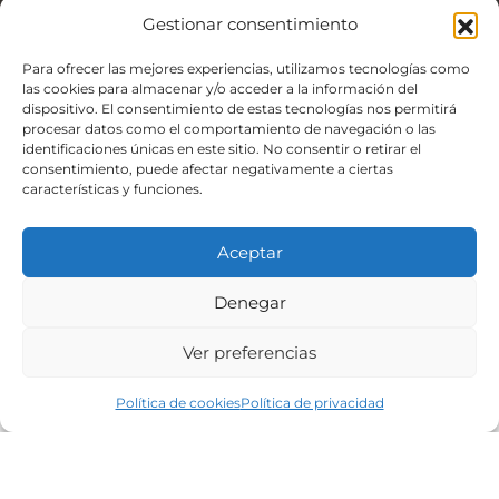
Gestionar consentimiento
Para ofrecer las mejores experiencias, utilizamos tecnologías como
las cookies para almacenar y/o acceder a la información del
dispositivo. El consentimiento de estas tecnologías nos permitirá
procesar datos como el comportamiento de navegación o las
identificaciones únicas en este sitio. No consentir o retirar el
consentimiento, puede afectar negativamente a ciertas
características y funciones.
Parcela edificable en
Aceptar
Bembrive, con construcción
Denegar
en planta baja
Ver preferencias
Política de cookies
Política de privacidad
UBICACIÓN