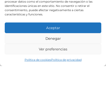
procesar datos como el comportamiento de navegación o las
identificaciones únicas en este sitio. No consentir o retirar el
consentimiento, puede afectar negativamente a ciertas
características y funciones.
Aceptar
Chalet en Canido, próximo a
Denegar
Coruxo, Vigo
Ver preferencias
Política de cookies
Política de privacidad
UBICACIÓN
Cerca da praia
PRECIO
490.000 €