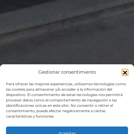
Gestionar consentimiento
Para ofrecer las mejores experiencias, utilizamos tecnologías como
las cookies para almacenar y/o acceder a la información del
dispositivo. El consentimiento de estas tecnologías nos permitirá
procesar datos como el comportamiento de navegación o las
identificaciones únicas en este sitio. No consentir o retirar el
consentimiento, puede afectar negativamente a ciertas
características y funciones.
Vivenda unifamiliar en
Aceptar