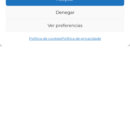
Beade, Vigo
Denegar
2019
Ver preferencias
Política de cookies
Política de privacidade
Vivenda unifamiliar desenvolvida en 2 alturas, cunha
planta baixa de servizos anexos á vivenda (garaxe,
cuarto de instalacións, bodega, trasteiros e baño) e
unha planta alta de vivenda. Debido a inclinación
natural do terreno tanto a planta baixa como a alta
teñen entradas a nivel do terreno.
O deseño da vivenda xoga con volumes en cubos
diferenciados polas alturas dos mesmos, así como
polos materiais exteriores, diferenciandose tres
corpos, un en pedra e os outros dous en chapeado
de pedra tipo Santiago, diferenciandose estes polo