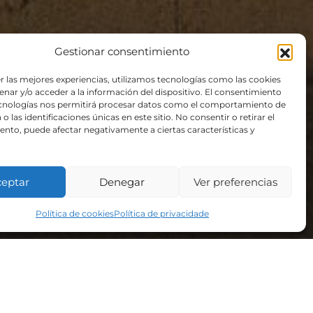
Gestionar consentimiento
r las mejores experiencias, utilizamos tecnologías como las cookies
nar y/o acceder a la información del dispositivo. El consentimiento
ecnologías nos permitirá procesar datos como el comportamiento de
o las identificaciones únicas en este sitio. No consentir o retirar el
nto, puede afectar negativamente a ciertas características y
r en Bembrive
ceptar
Denegar
Ver preferencias
Política de cookies
Política de privacidade
de Vigo.
rehabilitación con pequenas