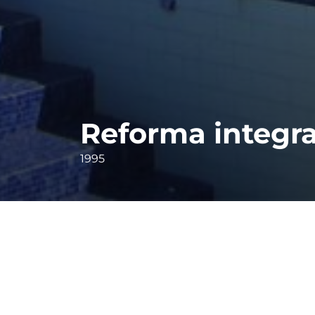
Reforma integra
1995
Reforma integral de vivienda unifamiliar a 
en piel de teja cerámica combinadas con mur
comunes de la casa en una solución de cont