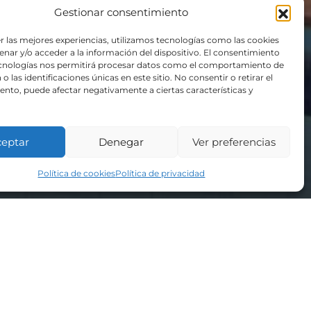
Gestionar consentimiento
r las mejores experiencias, utilizamos tecnologías como las cookies
nar y/o acceder a la información del dispositivo. El consentimiento
ecnologías nos permitirá procesar datos como el comportamiento de
o las identificaciones únicas en este sitio. No consentir o retirar el
nto, puede afectar negativamente a ciertas características y
liar, Bembrive
ceptar
Denegar
Ver preferencias
Política de cookies
Política de privacidad
en una vivienda de tres alturas con fachadas
l jardín y la piscina a través de las zonas